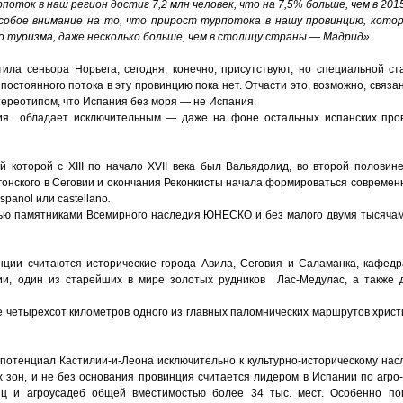
поток в наш регион достиг 7,2 млн человек, что на 7,5% больше, чем в 2015
обое внимание на то, что прирост турпотока в нашу провинцию, котор
 туризма, даже несколько больше, чем в столицу страны — Мадрид»
.
тила сеньора Норьега, сегодня, конечно, присутствуют, но специальной ст
, постоянного потока в эту провинцию пока нет. Отчасти это, возможно, связ
стереотипом, что Испания без моря — не Испания.
лия обладает исключительным — даже на фоне остальных испанских про
й которой с XIII по начало XVII века был Вальядолид, во второй половин
онского в Сеговии и окончания Реконкисты начала формироваться современ
panol или castellano
.
ью памятниками Всемирного наследия ЮНЕСКО и без малого двумя тысячам
ии считаются исторические города Авила, Сеговия и Саламанка, кафедра
вии, один из старейших в мире золотых рудников Лас-Медулас, а также 
 четырехсот километров одного из главных паломнических маршрутов христи
потенциал Кастилии-и-Леона исключительно к культурно-историческому нас
зон, и не без основания провинция считается лидером в Испании по агро- 
ниц и агроусадеб общей вместимостью более 34 тыс. мест. Особенно п