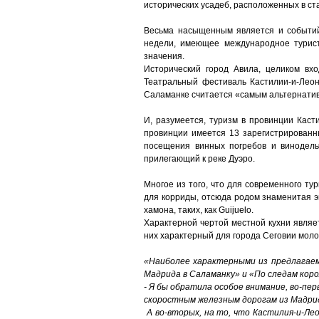
исторических усадеб, расположенных в с
Весьма насыщенным является и событий
недели, имеющее международное туристи
значения.
Исторический город Авила, целиком вх
Театральный фестиваль Кастилии-и-Леон
Саламанке считается «самым альтернатив
И, разумеется, туризм в провинции Кас
провинции имеется 13 зарегистрированн
посещения винных погребов и винодельч
прилегающий к реке Дуэро.
Многое из того, что для современного т
для корриды, отсюда родом знаменитая э
хамона, таких, как Guijuelo.
Характерной чертой местной кухни являе
них характерный для города Сеговии моло
«Наиболее характерными из предлагаем
Мадрида в Саламанку» и «По следам кор
- Я бы обратила особое внимание, во-пе
скоростным железным дорогам из Мадрида
А во-вторых, на то, что Кастилия-и-Лео