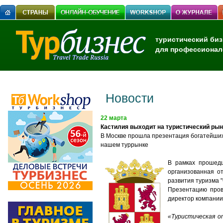
туристический биз
для профессионал
Новости
22 марта
Кастилия выходит на туристический рын
В Москве прошла презентация богатейших
нашем туррынке
В рамках прошедш
организованная о
развития туризма "
Презентацию пров
директор компании 
«Туристическая о