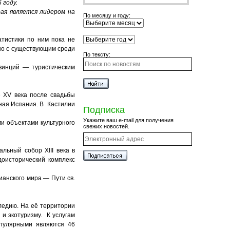
 году.
ая является лидером на
По месяцу и году:
атистики по ним пока не
ано с существующим среди
По тексту:
винций — туристическим
е XV века после свадьбы
ная Испания. В Кастилии
Подписка
Укажите ваш e-mail для получения
и объектами культурного
свежих новостей.
льный собор XIII века в
доисторический комплекс
анского мира — Пути св.
ледию. На её территории
и экотуризму. К услугам
опулярными являются 46