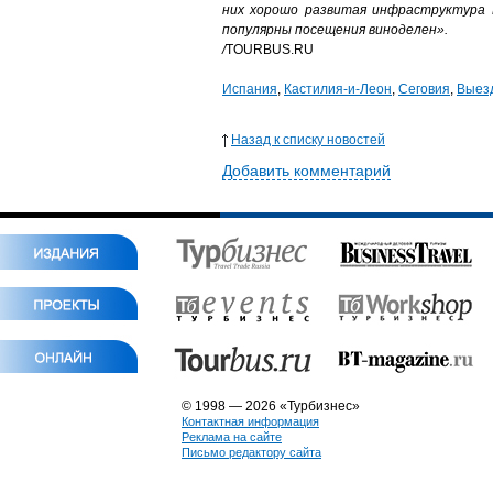
них хорошо развитая инфраструктура 
популярны посещения виноделен».
/
TOURBUS.RU
Испания
,
Кастилия-и-Леон
,
Сеговия
,
Выез
Назад к списку новостей
Добавить комментарий
© 1998 — 2026 «Турбизнес»
Контактная информация
Реклама на сайте
Письмо редактору сайта