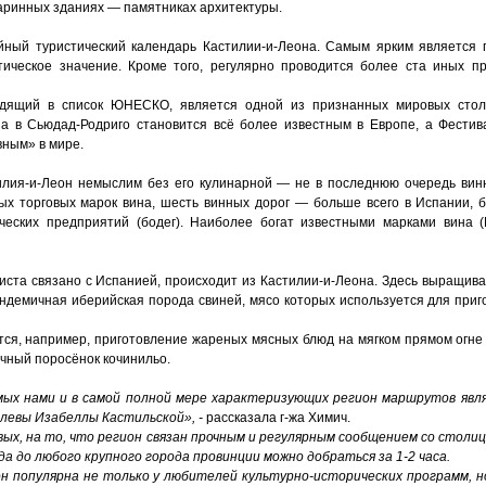
таринных зданиях — памятниках архитектуры.
ный туристический календарь Кастилии-и-Леона. Самым ярким является 
ческое значение. Кроме того, регулярно проводится более ста иных пр
одящий в список ЮНЕСКО, является одной из признанных мировых столи
а в Сьюдад-Родриго становится всё более известным в Европе, а Фестива
ным» в мире.
тилия-и-Леон немыслим без его кулинарной — не в последнюю очередь в
ых торговых марок вина, шесть винных дорог — больше всего в Испании, 
еских предприятий (бодег). Наиболее богат известными марками вина (
уриста связано с Испанией, происходит из Кастилии-и-Леона. Здесь выращи
ндемичная иберийская порода свиней, мясо которых используется для приг
тся, например, приготовление жареных мясных блюд на мягком прямом огне
чный поросёнок кочинильо.
ых нами и в самой полной мере характеризующих регион маршрутов яв
олевы Изабеллы Кастильской», -
рассказала г-жа Химич.
рвых, на то, что регион связан прочным и регулярным сообщением со столи
 до любого крупного города провинции можно добраться за 1-2 часа.
н популярна не только у любителей культурно-исторических программ, но