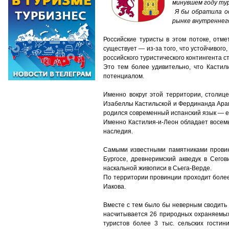
минувшем году тур
Я бы обратила ос
рынке внутреннего
Российские туристы в этом потоке, отме
существует — из-за того, что устойчивого
российского туристического контингента 
Это тем более удивительно, что Касти
потенциалом.
Именно вокруг этой территории, столице
Изабеллы Кастильской и Фердинанда Араг
родился современный испанский язык — es
Именно Кастилия-и-Леон обладает восем
наследия.
Самыми известными памятниками провинц
Бургосе, древнеримский акведук в Сего
наскальной живописи в Сьега-Верде.
По территории провинции проходит более
Иакова.
Вместе с тем было бы неверным сводить 
насчитывается 26 природных охраняемых 
туристов более 3 тыс. сельских гости