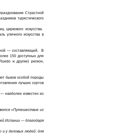
празднование Страстной
аздников туристического
ц циркового искусства.
ль уличного искусства в
инной — составляющей. В
более 150 доступных для
Ruedo и другие) регион,
вают быков особой породы
отовления лучших сортов
 — наиболее известен из
ляются «Путешествие из
цей Испании — благодаря
 и у деловых людей: для