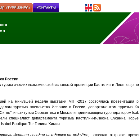
нес
ов
ок России
 туристических возможностей испанской провинции Кастилия-и-Леон, еще не
ей на минувшей неделе выставки MITT-2017 состоялась презентация ре
тделом туризма посольства Испании в России, департаментом туризма Ка
Сигло", институтом Сервантеса в Москве и принимающим туроператором Isabel
ели специалист департамента туризма Кастилии-и-Леона Сусанна Норье
Isabel Boutique Tur Галина Химич.
трасль Испании сегодня находится на подъёме, -
сказала, открывая презе