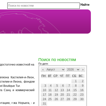
Поиск по новостям
По дате:
достаточно известной на
ПН
ВТ
СР
ЧТ
ПТ
СБ
ВС
гиона Кастилия-и-Леон,
1
2
стилии-и-Леона, фондом
3
4
5
6
7
8
9
 Boutique Tur.
га Санц и коммерческий
10
11
12
13
14
15
16
17
18
19
20
21
22
23
24
25
26
27
28
29
30
нтацию, г-жа Норьега,
- в
31