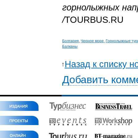
горнолыжных нап
/
TOURBUS.RU
Болгария
,
Черное море
,
Горнолыжные тур
Балканы
Назад к списку н
Добавить комм