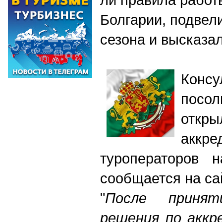
Болгарии, подвел
сезона и высказа
Конс
посо
от
аккре
туроператоров 
сообщается на са
"
После принят
решения по аккр