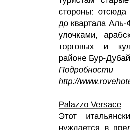
стороны: отсюда
до квартала Аль-
улочками, араб
торговых и ку
районе Бур-Дубай
Подробно
http://www.rovehot
Palazzo Versace
Этот итальянс
нуждается в пре