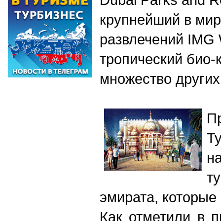
крупнейший в мир
развлечений IMG W
тропический био-к
множество других
П
Т
н
т
эмирата, которые 
Как отметили в п