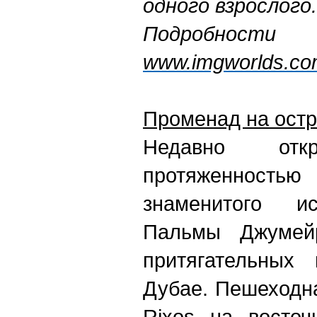
одного взрослого.
Подробно
www.imgworlds.c
Променад на ост
Недавно отк
протяженностью
знаменитого ис
Пальмы Джумей
притягательных
Дубае. Пешеходна
Rixos на восточ