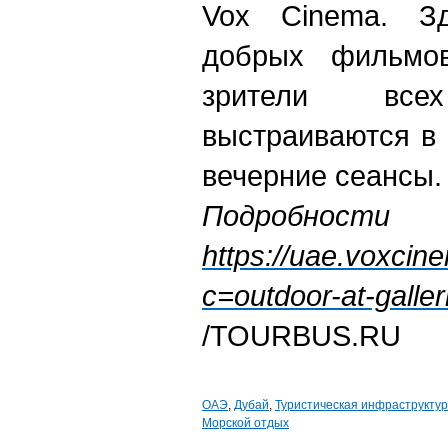
Vox Cinema. З
добрых фильмо
зрители все
выстраиваются в 
вечерние сеансы.
Подробно
https://uae.voxci
c=outdoor-at-gall
/TOURBUS.RU
ОАЭ
,
Дубай
,
Туристическая инфраструкту
Морской отдых