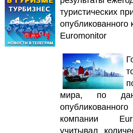
туристических пр
опубликованного 
Euromonitor
Г
п
мира, по да
опубликованн
компании Euro
учитывал количе