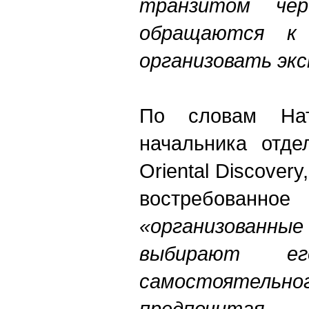
транзитом чер
обращаются к
организовать эк
По словам Нат
начальника отде
Oriental Discovery
востребованно
«организованн
выбирают е
самостоятельн
предпочита