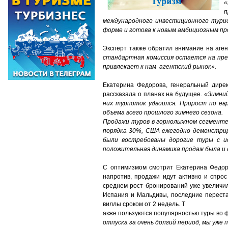
«
п
международного инвестиционного турис
форме и готова к новым амбициозным п
Эксперт также обратил внимание на аген
стандартная комиссия остается на пре
привлекает к нам агентский рынок».
Екатерина Федорова, генеральный дирек
рассказала о планах на будущее.
«Зимний
них турпоток удвоился. Прирост по ев
объема всего прошлого зимнего сезона.
Продажи туров в горнолыжном сегменте
порядка 30%, США ежегодно демонстрир
были востребованы дорогие туры с и
положительная динамика продаж была и 
С оптимизмом смотрит Екатерина Федоро
напротив, продажи идут активно и спро
среднем рост бронирований уже увеличил
Испания и Мальдивы, последние переста
виллы сроком от 2 недель. Т
акже пользуются популярностью туры во 
отпуска за очень долгий период, мы уже 