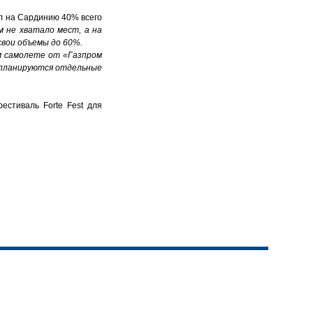
л на Сардинию 40% всего
 не хватало мест, а на
свои объемы до 60%.
ом самолете от «Газпром
же планируются отдельные
естиваль Forte Fest для