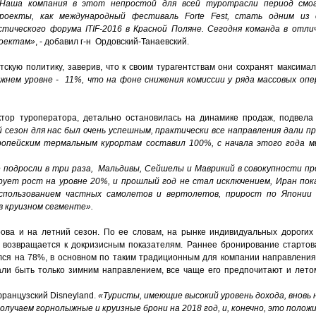
Наша компания в этот непростой для всей туротрасли период смо
роекты, как международный фестиваль Forte Fest, стать одним из 
тического форума ITIF-2016 в Красной Поляне. Сегодня команда в отл
роектам»
, - добавил г-н Ордовский-Танаевский.
тскую политику, заверив, что к своим турагентствам они сохранят максима
жнем уровне - 11%, что на фоне снижения комиссии у ряда массовых оп
тор туроператора, детально остановилась на динамике продаж, подвела
 сезон для нас был очень успешным, практически все направления дали п
ропейским термальным курортам составил 100%, с начала этого года м
 подросли в три раза, Мальдивы, Сейшелы и Маврикий в совокупности п
ует рост на уровне 20%, и прошлый год не стал исключением, Иран пок
спользованием частных самолетов и вертолетов, прирост по Японии 
в круизном сегменте».
ва и на летний сезон. По ее словам, на рынке индивидуальных дорогих 
с возвращается к докризисным показателям. Раннее бронирование стартов
ся на 78%, в основном по таким традиционным для компании направлениям
ли быть только зимним направлением, все чаще его предпочитают и летом
французский Disneyland.
«Туристы, имеющие высокий уровень дохода, вновь 
получаем горнолыжные и круизные брони на 2018 год, и, конечно, это поло