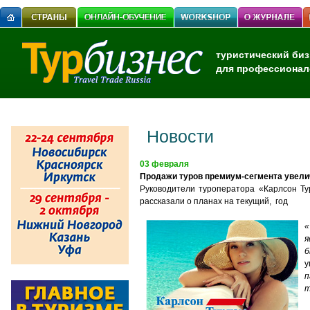
туристический биз
для профессионал
Новости
03 февраля
Продажи туров премиум-сегмента увели
Руководители туроператора «Карлсон Тур
рассказали о планах на текущий, год
«
я
б
у
п
т