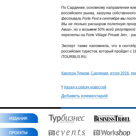
По Сардинии, основному направлении ком
российского рынка, загрузка собственно
фестиваль Forte Fest в сентябре мы пос
Мы не только расширим полетную програ
Авиа», но и возьмем 50% всей регулярной
перелеты на Forte Village Private Jet»
, - р
Эксперт также напомнила, что в сентябр
российских туристов, который пройдет с 1
/TOURBUS.RU
Карлсон Туризм
,
Сардиния
,
итоги 2016
,
пр
Назад к списку новостей
Добавить комментарий