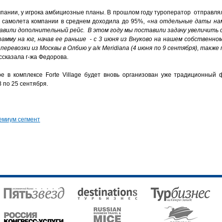
пании, у игрока амбициозные планы. В прошлом году туроператор отправля
го самолета компании в среднем доходила до 95%,
«на отдельные даты нам
тавили дополнительный рейс. В этом году мы поставили задачу увеличить 
мму на юг, начав ее раньше - с 3 июня из Внуково на нашем собственн
 перевозки из Москвы в Олбию у а/к Meridiana (4 июня по 9 сентября), так
ассказала г-жа Федорова.
е в комплексе Forte Village будет вновь организован уже традиционный ф
8 по 25 сентября.
емиум сегмент