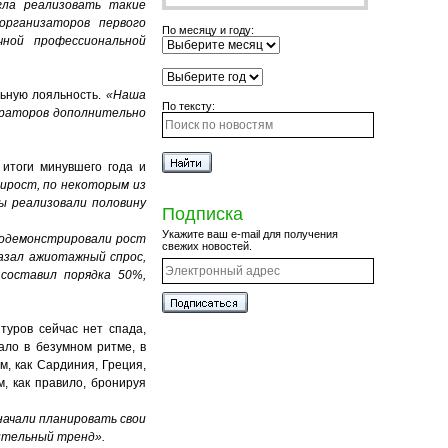
гла реализовать такие
организаторов первого
По месяцу и году:
ичной профессиональной
льную лояльность.
«Наша
По тексту:
ераторов дополнительно
 итоги минувшего года и
рирост, по некоторым из
ы реализовали половину
Подписка
Укажите ваш e-mail для получения
родемонстрировали рост
свежих новостей.
азал ажиотажный спрос,
составил порядка 50%,
туров сейчас нет спада,
ало в безумном ритме, в
, как Сардиния, Греция,
, как правило, бронируя
начали планировать свои
жительный тренд».