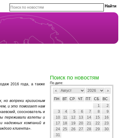
Поиск по новостям
По дате:
одаж 2016 года, а также
ПН
ВТ
СР
ЧТ
ПТ
СБ
ВС
, но вопреки кризисным
1
2
уем, и это помогает нам
3
4
5
6
7
8
9
аевский, сооснователь и
мы переживали взлеты и
10
11
12
13
14
15
16
 и надежных компаний в
17
18
19
20
21
22
23
аждого клиента».
24
25
26
27
28
29
30
31