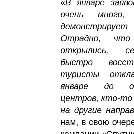
«
В
январе заяв
очень много,
демонстрируе
Отрадно, что
открылись, се
быстро восст
туристы откла
январе до о
центров, кто-то
на другие напра
нам, в свою очер
компании «Спутни