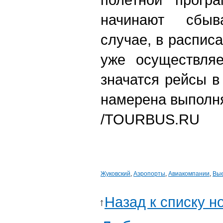
начинают сбыв
случае, в распис
уже осуществля
значатся рейсы в
намерена выполня
/TOURBUS.RU
Жуковский
,
Аэропорты
,
Авиакомпании
,
Вые
Назад к списку н