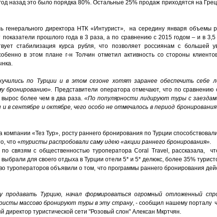
к год назад это было порядка 80%. Остальные 25% продаж приходятся на Гре
ель генерального директора НТК «Интурист», на середину января объемы 
оказатели прошлого года в 3 раза, а по сравнению с 2015 годом – и в 3,5
твует стабилизация курса рубля, что позволяет россиянам с большей у
обенно в этом плане г-н Толчин отметил активность со стороны клиентов
ынка.
кучились по Турции и в этом сезоне хотят заранее обеспечить себе 
му бронированию».
Представители оператора отмечают, что по сравнению
 вырос более чем в два раза.
«По популярности лидируют туры с заездами
 и в сентябре и октябре, чего особо не отмечалось в период бронирования
 компании «Тез Тур», росту раннего бронирования по Турции способствовал
о, что «
туристы распробовали саму идею «акции раннего бронирования».
 по связям с общественностью туроператора Coral Travel, рассказала, ч
ыбрали для своего отдыха в Турции отели 5* и 5* делюкс, более 35% туристо
во туроператоров объявили о том, что программы раннего бронирования дейс
у продавать Турцию, начал формироваться огромный отложенный спро
ристы массово бронируют туры в эту страну
, - сообщил нашему порталу 
ый директор туристической сети "Розовый слон" Алексан Мкртчян.