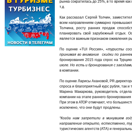
рынка сократилась до 25%, в то время ка
т.д.
Как рассказал Сергей Толчин, заместит
всем направлениям суммарно превышают п
Толчина, росту ранних продаж способс
планировать свой зарубежный отдых. Ос
является важным признаком оживления р
По оценке «TUI Россия», «
туристы сос
принимая во внимание скидки по ранне
бронирования 2015 года спрос на Турцию
июле. Но есть и бронирования с заездами
в компании.
По оценке Ларисы Ахановой, PR-директора
спроса и благоприятный курс рубля, так и т
Марина Макаркова, руководитель отдела
компании на этапе раннего бронирования в
При этом в АТОР отмечают, что большинст
исключено, что они будут продлены.
"Когда нам запретили в минувшем год
направление открыто, естественно, ту
туристических агентств (АТА) и генеральн