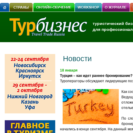
туристический биз
для профессионал
Новости
18 января
Турция – как идет раннее бронирование?
Туроператоры обсуждают лидирующие пози
Как со
Ведущ
отложе
отель
По сл
бронир
начались в конце сентября. На данный м