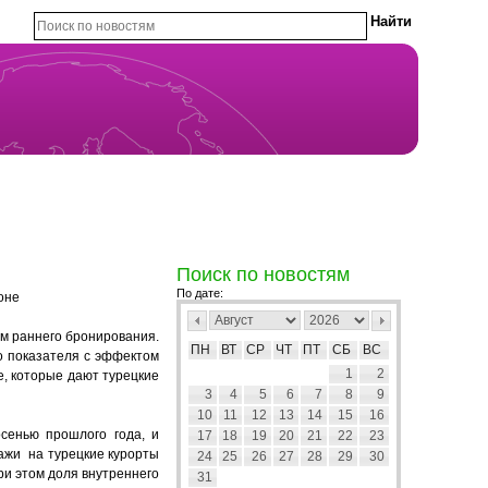
Поиск по новостям
По дате:
оне
ам раннего бронирования.
ПН
ВТ
СР
ЧТ
ПТ
СБ
ВС
о показателя с эффектом
1
2
е, которые дают турецкие
3
4
5
6
7
8
9
10
11
12
13
14
15
16
сенью прошлого года, и
17
18
19
20
21
22
23
ажи на турецкие курорты
24
25
26
27
28
29
30
и этом доля внутреннего
31