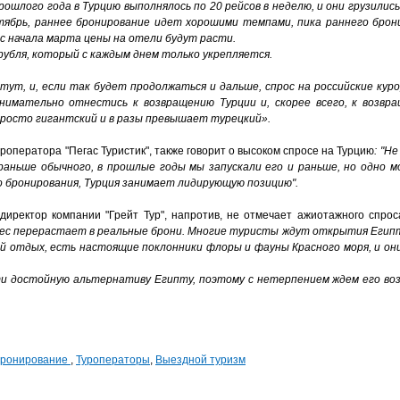
прошлого года в Турцию выполнялось по 20 рейсов в неделю, и они грузилис
тябрь, раннее бронирование идет хорошими темпами, пика раннего брон
 с начала марта цены на отели будут расти.
 рубля, который с каждым днем только укрепляется.
тут, и, если так будет продолжаться и дальше, спрос на российские кур
нимательно отнестись к возвращению Турции и, скорее всего, к возвр
просто гигантский и в разы превышает турецкий».
роператора "Пегас Туристик", также говорит о высоком спросе на Турцию
: "Н
аньше обычного, в прошлые годы мы запускали его и раньше, но одно м
 бронирования, Турция занимает лидирующую позицию".
директор компании "Грейт Тур", напротив, не отмечает ажиотажного спроса
рес перерастает в реальные брони. Многие туристы ждут открытия Егип
 отдых, есть настоящие поклонники флоры и фауны Красного моря, и он
ти достойную альтернативу Египту, поэтому с нетерпением ждем его во
бронирование
,
Туроператоры
,
Выездной туризм