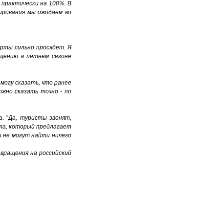
ь практически на 100%. В
ирования мы ожидаем во
орты сильно просядет. Я
ащению в летнем сезоне
е могу сказать, что ранее
ожно сказать точно - по
. "
Да, туристы звонят,
та, который предлагает
и не могут найти ничего
звращения на российский