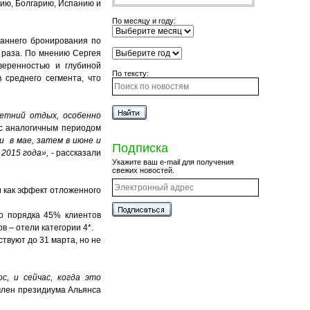
цию, Болгарию, Испанию и
По месяцу и году:
раннего бронирования по
 раза. По мнению Сергея
веренностью и глубиной
По тексту:
 среднего сегмента, что
летний отдых, особенно
 с аналогичным периодом
 в мае, затем в июне и
Подписка
 2015 года»,
- рассказали
Укажите ваш e-mail для получения
свежих новостей.
и как эффект отложенного
то порядка 45% клиентов
в – отели категории 4*.
твуют до 31 марта, но не
с, и сейчас, когда это
член президиума Альянса