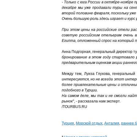
- Только с юга России в октябре-ноябре 
декабре мы уже продавали туры на сен
второй половине февраля, поскольку уже
Очень большую роль здесь играет и курс
При этом цены на российские отели рас
советую российским отельерам очень в
Египта, отложенный спрос на который 
Анна Подгорная, генеральный директор ту
бронирование в этом году стартовало р
предварительным оценкам акции раннего
Между тем, Луиза Глухова, генеральный 
интересуются, но не всегда этот инте
более привлекательные цены и отличный
подобного в Турции.
На самом деле, мы так и не смогли най
рынок
", - рассказала нам эксперт.
/TOURBUS.RU
Турция
,
Морской отдых
,
Анталия
,
раннее 