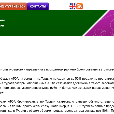
нес
ов
ции турецкого направления в программах раннего бронирования в этом сез
общает АТОР, на сегодня на Турцию приходится до 50% продаж по программ
ие туроператоры, опрошенные АТОР, связывают достижение такого весомог
нного спроса, укреплением курса рубля и большими скидками на размещени
еры.
овам АТОР, бронирование по Турции стартовало раньше обычного, еще о
ования пошли практически сразу. Например, в НТК «Интурист» ранние прод
омент доля Турции в общем объеме продаж туроператора составляет 50%. Пр