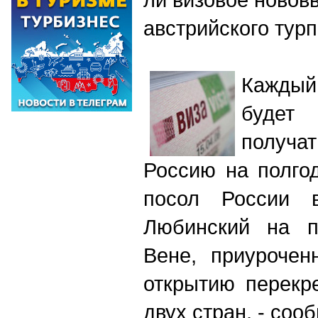
австрийского тур
Каждый
будет
получа
Россию на полго
посол России 
Любинский на п
Вене, приурочен
открытию перекр
двух стран, - соо