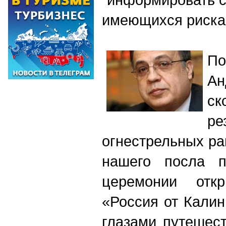
имеющихся риска
По
А
с
ре
огнестрельных р
нашего посла 
церемонии откр
«Россия от Калин
глазами путешес