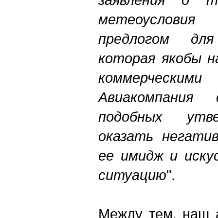
метеоуслови
предлогом дл
которая якобы н
коммерческим
Авиакомпания
подобных утв
оказать негатив
ее имидж и иску
ситуацию
".
Между тем, наш 