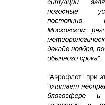
ситуации явл
погодные ус
постоянно 
Московском рег
метеорологичес
декаде ноября, п
обычного срока
".
"Аэрофлот" при э
"
считает неопра
блогосфере 
заявления о 