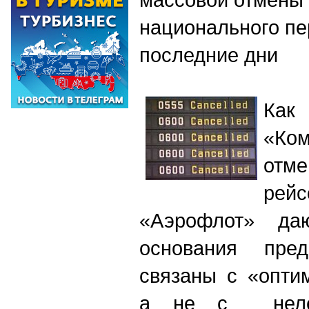
национального пе
последние дни
Как
«Ком
отм
ре
«Аэрофлот» даю
основания пред
связаны с «опти
а не с нелет