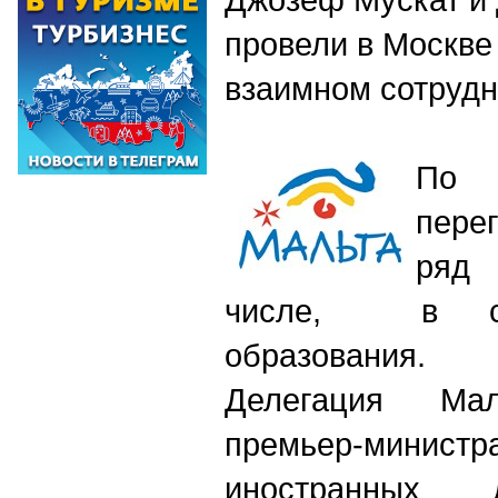
провели в Москве
взаимном сотрудн
По
пере
ряд 
числе, в с
образования.
Делегация Ма
премьер-мин
иностранны