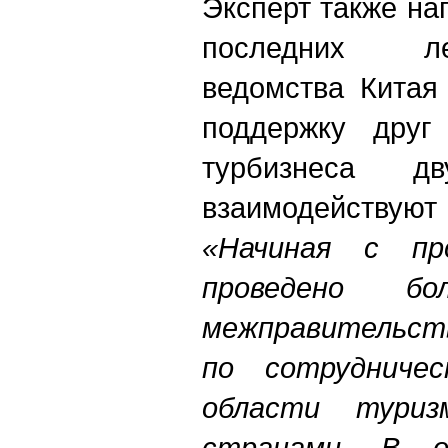
Эксперт также на
последних ле
ведомства Китая
поддержку друг 
турбизнеса д
взаимодейств
«Начиная с пр
проведено б
межправительст
по сотрудниче
области тури
странами. В о