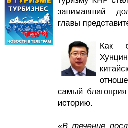
занимавший до
главы представит
Как о
Хунцин
китайс
отнош
самый благоприя
историю.
«В течение посл