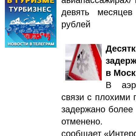
девять месяцев
рублей
Дес
задер
в Моск
В аэр
связи с плохими
задержано более 
отменен
сообщает «Интер