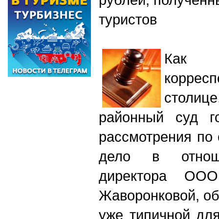
туристов
Как 
коррес
столи
районный суд г
рассмотрения по
дело в отноше
директора ОО
Жаворонковой, о
уже типичной дл