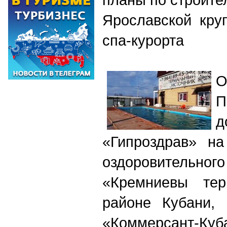
Ярославской круп
спа-курорта
О
П
«Гипроздрав» на
оздоровител
«Кремниевы те
районе Кубани, 
«Коммерсант-Куб