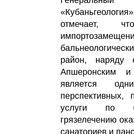
«Кубаньгеологи
отмечает, 
импортозаме
бальнеологическ
район, наряду 
Апшеронским и
является од
перспективных, 
услуги по б
грязелечению ока
санаториев и пан