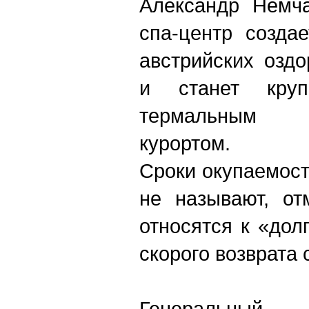
Александр Немча
спа-центр созда
австрийских озд
и станет кру
термальным б
курортом.
Сроки окупаемост
не называют, от
относятся к «дол
скорого возврата 
Генеральны