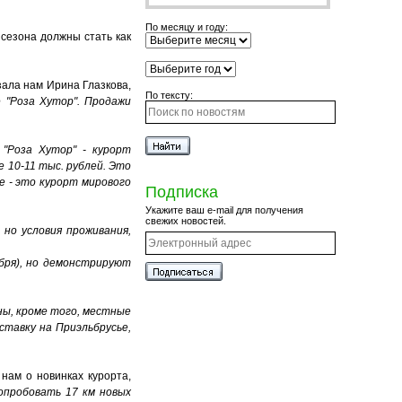
По месяцу и году:
сезона должны стать как
зала нам Ирина Глазкова,
По тексту:
 "Роза Хутор". Продажи
"Роза Хутор" - курорт
 10-11 тыс. рублей. Это
е - это курорт мирового
Подписка
Укажите ваш e-mail для получения
свежих новостей.
 но условия проживания,
бря), но демонстрируют
ны, кроме того, местные
ставку на Приэльбрусье,
нам о новинках курорта,
опробовать 17 км новых