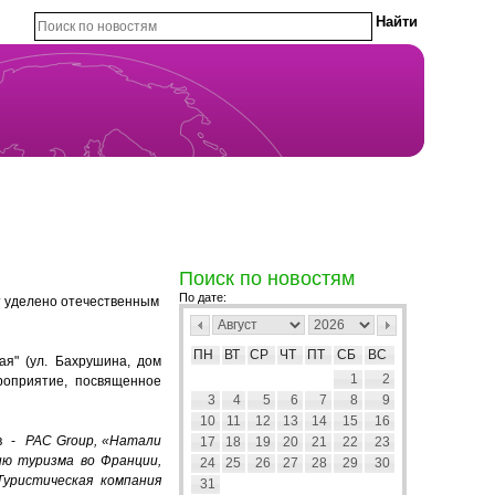
Поиск по новостям
По дате:
т уделено отечественным
ПН
ВТ
СР
ЧТ
ПТ
СБ
ВС
ая" (ул. Бахрушина, дом
1
2
оприятие, посвященное
3
4
5
6
7
8
9
10
11
12
13
14
15
16
ов -
P
AC Group, «Натали
17
18
19
20
21
22
23
ию туризма во Франции,
24
25
26
27
28
29
30
Туристическая компания
31