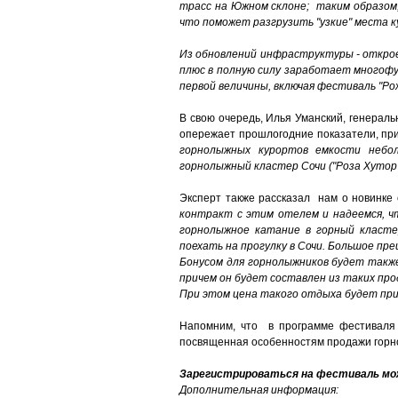
трасс на Южном склоне; таким образом
что поможет разгрузить "узкие" места 
Из обновлений инфраструктуры - откро
плюс в полную силу заработает многофу
первой величины, включая фестиваль "Ро
В свою очередь, Илья Уманский, генераль
опережает прошлогодние показатели, пр
горнолыжных курортов емкости небол
горнолыжный кластер Сочи ("Роза Хутор",
Эксперт также рассказал нам о новинке 
контракт с этим отелем и надеемся, ч
горнолыжное катание в горный кластер
поехать на прогулку в Сочи. Большое пр
Бонусом для горнолыжников будет также 
причем он будет составлен из таких про
При этом цена такого отдыха будет при
Напомним, что в программе фестиваля 
посвященная особенностям продажи горнол
Зарегистрироваться на фестиваль мо
Дополнительная информация: