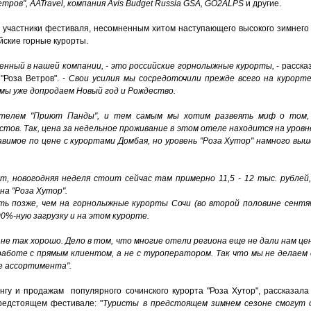
етров", AATravel, компания Avis Budget Russia GSA, GO2ALPS
и другие.
 участники фестиваля, несомненным хитом наступающего высокого зимнего 
йские горные курорты.
енный в нашей компании, - это российские горнолыжные курорты,
- расска
"Роза Ветров". -
Свои усилия мы сосредоточили прежде всего на курорте
с мы уже допродаем Новый год и Рождество.
телем "Приют Панды", и тем самым мы хотим развеять миф о том, 
ов. Так, цена за недельное проживание в этом отеле находится на уровне
вимое по цене с курортами Домбая, но уровень "Роза Хутор" намного выш
, новогодняя неделя стоит сейчас там примерно 11,5 - 12 тыс. рублей,
на "Роза Хутор".
ь позже, чем на горнолыжные курорты Сочи (во второй половине сентя
0%-ную загрузку и на этом курорте.
не так хорошо. Дело в том, что многие отели региона еще не дали нам це
аботе с прямым клиентом, а не с туроператором. Так что мы не делаем 
ве ассортимента".
нгу и продажам популярного сочинского курорта "Роза Хутор", рассказала 
редстоящем фестивале: "
Туристы в предстоящем зимнем сезоне смогут 