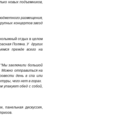
ько новых подъемников,
бюджетного размещения,
крупных концертов звезд
орнолыжный отдых в целом
асная Поляна. У других
уемся прежде всего на
"
Мы заключили большой
. Можно отправиться на
ровести день в спа или
туры, чего нет в горах.
м упакуют обед с собой,
, панельная дискуссия,
призов.