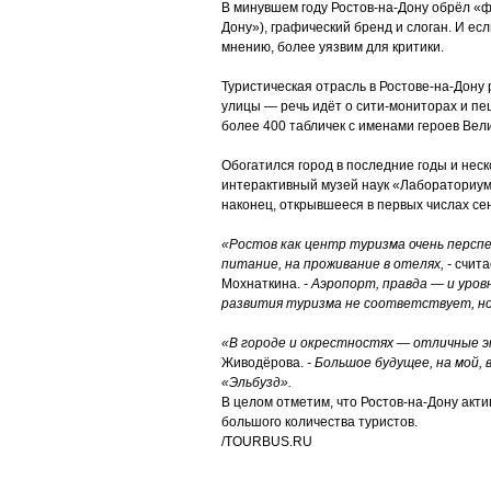
В минувшем году Ростов-на-Дону обрёл «ф
Дону»), графический бренд и слоган. И ес
мнению, более уязвим для критики.
Туристическая отрасль в Ростове-на-Дону 
улицы — речь идёт о сити-мониторах и пеш
более 400 табличек с именами героев Ве
Обогатился город в последние годы и не
интерактивный музей наук «Лабораториум»
наконец, открывшееся в первых числах се
«Ростов как центр туризма очень перспек
питание, на проживание в отелях, -
счита
Мохнаткина.
- Аэропорт, правда — и уров
развития туризма не соответствует, но
«В городе и окрестностях — отличные э
Живодёрова.
- Большое будущее, на мой, 
«Эльбузд».
В целом отметим, что Ростов-на-Дону акт
большого количества туристов.
/TOURBUS.RU