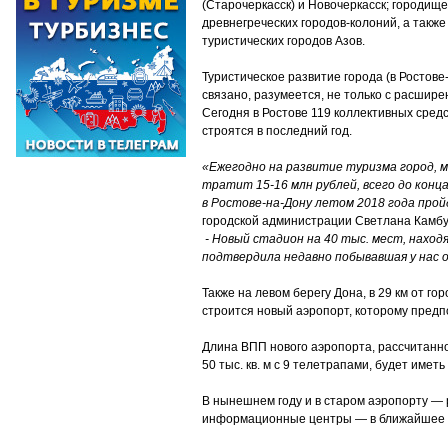
(Старочеркасск) и Новочеркасск; городище, 
древнегреческих городов-колоний, а такж
туристических городов Азов.
Туристическое развитие города (в Ростов
связано, разумеется, не только с расшире
Сегодня в Ростове 119 коллективных сред
строятся в последний год.
«Ежегодно на развитие туризма город, 
тратит 15-16 млн рублей, всего до конца
в Ростове-на-Дону летом 2018 года про
городской администрации Светлана Камбу
- Новый стадион на 40 тыс. мест, наход
подтвердила недавно побывавшая у нас
Также на левом берегу Дона, в 29 км от г
строится новый аэропорт, которому предп
Длина ВПП нового аэропорта, рассчитанн
50 тыс. кв. м с 9 телетрапами, будет иметь
В нынешнем году и в старом аэропорту — ра
информационные центры — в ближайшее вр