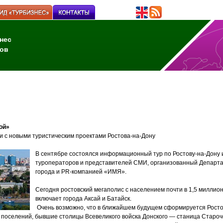
нес
ов
кой»
и с новыми туристическим проектами Ростова-на-Дону
В сентябре состоялся информационный тур по Ростову-на-Дону и
туроператоров и представителей СМИ, организованный Департ
города и PR-компанией «ИМЯ».
Сегодня ростовский мегаполис с населением почти в 1,5 миллио
включает города Аксай и Батайск.
Очень возможно, что в ближайшем будущем сформируется Росто
их поселений, бывшие столицы Всевеликого войска Донского — станица Старо