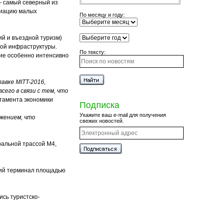
с — самый северный из
оциацию малых
По месяцу и году:
ий и въездной туризм)
кой инфраструктуры.
По тексту:
ние особенно интенсивно
авке MITT-2016,
сего в связи с тем, что
тамента экономики
Подписка
Укажите ваш e-mail для получения
ежением, что
свежих новостей.
ральной трассой М4,
ский терминал площадью
ись туристско-