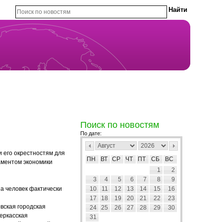
Поиск по новостям
По дате:
 его окрестностям для
ПН
ВТ
СР
ЧТ
ПТ
СБ
ВС
аментом экономики
1
2
3
4
5
6
7
8
9
на человек фактически
10
11
12
13
14
15
16
17
18
19
20
21
22
23
вская городская
24
25
26
27
28
29
30
черкасская
31