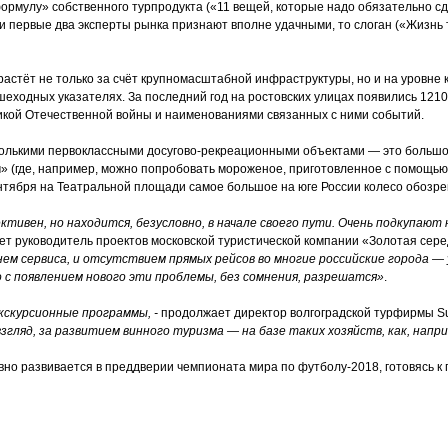
ормулу» собственного турпродукта («11 вещей, которые надо обязательно сд
ли первые два эксперты рынка признают вполне удачными, то слоган («Жизнь т
растёт не только за счёт крупномасштабной инфраструктуры, но и на уровне 
еходных указателях. За последний год на ростовских улицах появились 1210 
ликой Отечественной войны и наименованиями связанных с ними событий.
сколькими первоклассными досугово-рекреационными объектами — это большо
 (где, например, можно попробовать мороженое, приготовленное с помощью 
нтября на Театральной площади самое большое на юге России колесо обозре
тивен, но находится, безусловно, в начале своего пути. Очень подкупают 
ет руководитель проектов московской туристической компании «Золотая сер
нем сервиса, и отсутствием прямых рейсов во многие российские города 
 с появлением нового эти проблемы, без сомнения, разрешатся»
.
кскурсионные программы, -
продолжает директор волгоградской турфирмы S
взгляд, за развитием винного туризма — на базе таких хозяйств, как, нап
ивно развивается в преддверии чемпионата мира по футболу-2018, готовясь к