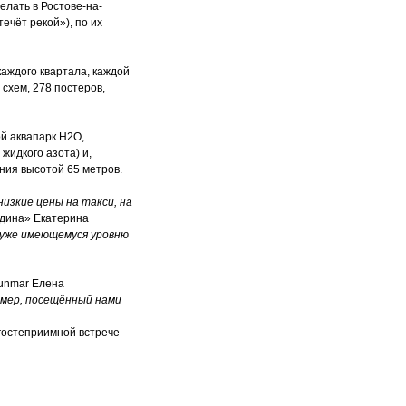
елать в Ростове-на-
ечёт рекой»), по их
каждого квартала, каждой
схем, 278 постеров,
й аквапарк Н2О,
жидкого азота) и,
ния высотой 65 метров.
низкие цены на такси, на
едина» Екатерина
— уже имеющемуся уровню
unmar Елена
ример, посещённый нами
 гостеприимной встрече