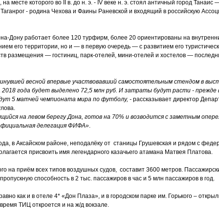
на месте которого во II в. до н. э. - IV веке н. э. стоял античный город Танаи
е Таганрог - родина Чехова и Фаины Раневской и входящий в российскую Асс
е-на-Дону работает более 120 турфирм, более 20 ориентированы на внутренн
нием его территории, но и — в первую очередь — с развитием его туристичес
ств размещения — гостиниц, парк-отелей, мини-отелей и хостелов — послед
минувшей весной впервые участвовавший самостоятельным стендом в выст
 2018 года будет выделено 72,5 млн руб. И затраты будут расти - прежде в
йдут 5 матчей чемпионата мира по футболу, -
рассказывает директор Депар
лова.
ящийся на левом берегу Дона, готов на 70% и возводится с заметным опер
 официальная делегация ФИФА»
.
орода, в Аксайском районе, неподалёку от станицы Грушевская и рядом с феде
олагается присвоить имя легендарного казачьего атамана Матвея Платова.
ого на приём всех типов воздушных судов, составит 3600 метров. Пассажир
 пропускную способность в 2 тыс. пассажиров в час и 5 млн пассажиров в год.
вно как и в отеле 4* «Дон Плаза», и в городском парке им. Горького – открыл
емя ТИЦ откроется и на ж/д вокзале.