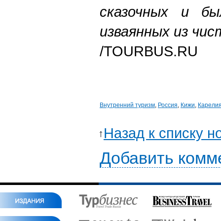
сказочных и бы
изваянных из чис
/TOURBUS.RU
Внутренний туризм
,
Россия
,
Кижи
,
Карели
Назад к списку н
Добавить комм