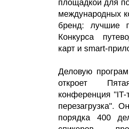
площадкой для по
международных ко
бренд: лучшие 
Конкурса путево
карт и smart-прил
Деловую програм
откроет Пята
конференция "IT-
перезагрузка". О
порядка 400 де
спикеров – пре