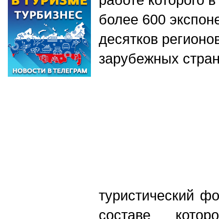
более 600 экспон
десятков регионо
зарубежных стр
туристический ф
составе котор