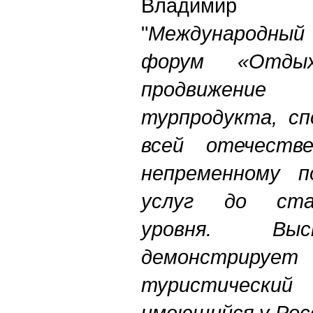
Владимир
"
Международны
форум «Отды
продвижение
турпродукта, сп
всей отечеств
непременному п
услуг до ста
уровня. Выс
демонстрир
туристичес
имеющийся у Рос