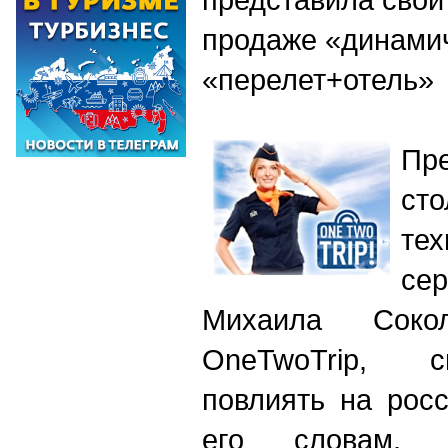
продаже «динамич
«перелет+отель»
Пре
с
те
се
Михаила Сокол
OneTwoTrip, с
повлиять на рос
его словам