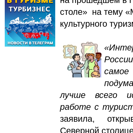
столе» на тему «
культурного тури
«Инт
Росси
само
подум
лучше всего и
работе с турист
заявила, откр
Северной столице