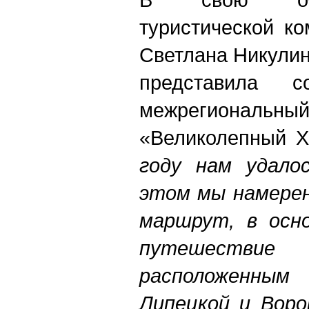
туристической к
Светлана Никулин
представила с
межрегиона
«Великолепный X
году нам удало
этом мы намерен
маршрут, в осн
путешестви
расположенным
Липецкой и Воро