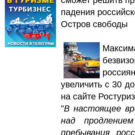
падения российск
Остров свободы
Макс
безви
росси
увеличить с 30 д
на сайте Ростури
"
В настоящее вр
над продлением
пребывания рос