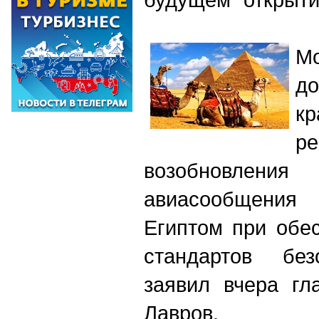
М
д
к
р
возобновл
авиасообщения
Египтом при обе
стандартов без
заявил вчера г
Лавров.