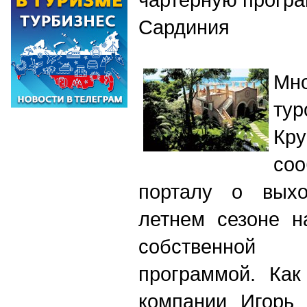
Сардиния
Мн
ту
Кру
со
порталу о вых
летнем сезоне н
собственн
программой.
Как
компании Игорь 