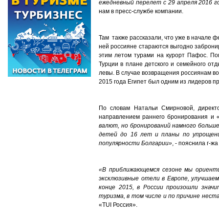
ежедневный перелет с 29 апреля 2016 г
нам в пресс-службе компании.
Там также рассказали, что уже в начале ф
ней россияне стараются выгодно забронир
этим летом турами на курорт Пафос. По
Турции в плане детского и семейного отд
левы. В случае возвращения россиянам воз
2015 года Египет был одним из лидеров п
По словам Натальи Смирновой, дирек
направлением раннего бронирования и 
валют, но бронирований намного больше,
детей до 16 лет и планы по упрощени
популярности Болгарии»
, - пояснила г-ж
«В приближающемся сезоне мы ориенти
эксклюзивные отели в Европе, улучшаем
конце 2015, в России произошли знач
туризма, в том числе и по причине нест
«TUI Россия».