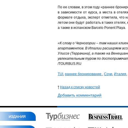
По ее словам, в этом году «раннее брони
в зависимости от курса, а места в отеля
формате отдыха, эксперт отметила, что н
летом они будут работать в таких отелях, к
а также в испанском Barcelo Ponent Playa.
«К слову о Черногории – там наших клие
апартаментов. В Италии расширяем ассо
Улиссе (Террачина), а также на Венециан
увлекательным туром по достопримеча
/TOURBUS.RU
TUI
,
раннее бронирование
,
Сочи
,
Италия
,
Назад к списку новостей
Добавить комментарий