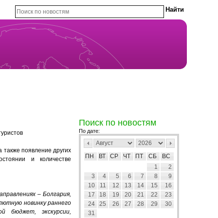
Поиск по новостям
По дате:
туристов
 а также появление других
ПН
ВТ
СР
ЧТ
ПТ
СБ
ВС
остоянии и количестве
1
2
3
4
5
6
7
8
9
10
11
12
13
14
15
16
аправлениях – Болгария,
17
18
19
20
21
22
23
олютную новинку раннего
24
25
26
27
28
29
30
й бюджет, экскурсии,
31