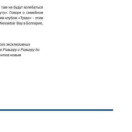
 там не будут колебаться
нуту». Говоря о семейном
им клубом «Тукан» - этим
l Nessebar Bay в Болгарии,
ного эксклюзивных
 Ривьеру и Ривьеру ди
иентов новым