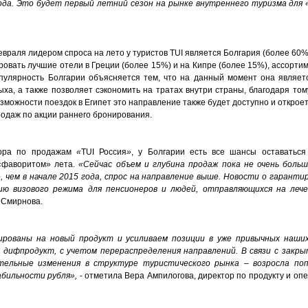
ода. Это будет первый летний сезон на рынке внутреннего туризма для
евраля лидером спроса на лето у туристов TUI является Болгария (более 60%
овать лучшие отели в Греции (более 15%) и на Кипре (более 15%), ассорти
пулярность Болгарии объясняется тем, что на данный момент она являет
ыха, а также позволяет сэкономить на тратах внутри страны, благодаря том
можности поездок в Египет это направление также будет доступно и откроетс
родаж по акции раннего бронирования.
тора по продажам
«
TUI Россия
»
, у Болгарии есть все шансы оставатьс
«фаворитом» лета.
«Сейчас объем и глубина продаж пока не очень больш
 чем в начале 2015 года, спрос на направление выше. Новости о гаранти
ю визового режима для пенсионеров и людей, отправляющихся на лече
а Смирнова.
рованы на новый продукт и усиливаем позиции в уже привычных наши
 дифпродукт, с учетом перераспределения направлений. В связи с закр
ительные изменения в структуре туристического рынка – возросла по
абильности рубля»,
- отметила Вера Ампилогова, директор по продукту и о