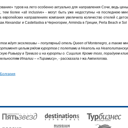
рование» туров на лето особенно актуально для направления Сочи, ведь цены
х, тем более «all inclusive» - могут быть уже недоступны «в последнюю ми
а европейских направлениях компания увеличила количество отелей с детск
ак Alexandar и Castellastva в Черногории, Arminda в Греции, Perla Beach и So
нтов ждут эксклюзивы – популярный отель Queen of Montenegro, а также м
ртимент целым рядом курортов с полетами в Неаполь на Неаполитанскую
скую Ривьеру в Тревизо и на курорты о. Сицилия. Кроме того, порадуем кл
тельностям Италии – «Тирамису»
, - рассказала г-жа Ампилогова.
Болгария