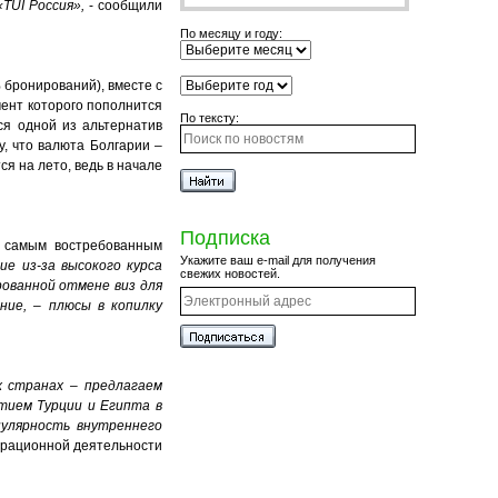
«
TUI Россия»,
- сообщили
По месяцу и году:
 бронирований), вместе с
мент которого пополнится
По тексту:
ся одной из альтернатив
у, что валюта Болгарии –
я на лето, ведь в начале
Подписка
я самым востребованным
Укажите ваш e-mail для получения
ие из-за высокого курса
свежих новостей.
рованной отмене виз для
ние, – плюсы в копилку
х странах – предлагаем
ытием Турции и Египта в
пулярность внутреннего
перационной деятельности