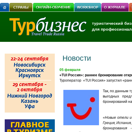
туристический биз
для профессионал
Новости
05 февраля
«TUI Россия»: раннее бронирование отк
Туроператор
«
TUI Россия
»
запустил «ранн
Так, по данным т
выгодных пред
бронирований на
«Новые отели и 
Греция, Испания
бронирования 