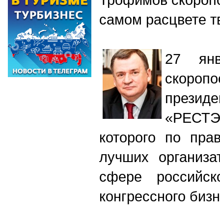
самом расцвете т
27 янв
скороп
през
«РЕСТЭ
которого по пра
лучших организа
сфере российск
конгрессного бизн