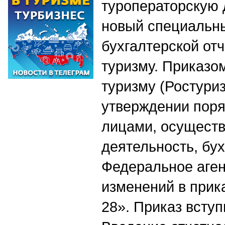
туроператорскую 
новый специальн
бухгалтерской от
туризму. Приказо
туризму (Ростури
утверждении пор
лицами, осущест
деятельность, бух
Федеральное аген
изменений в прик
28». Приказ вступ